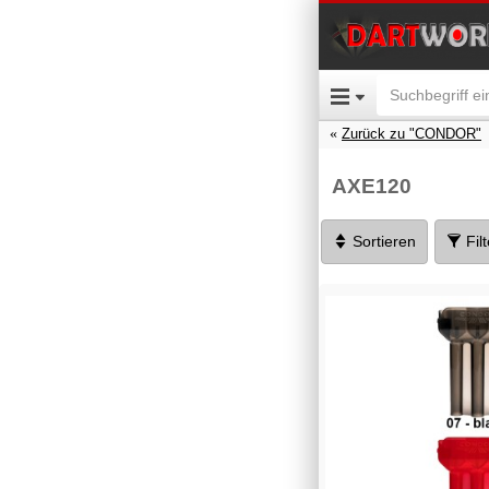
Zurück zu "CONDOR"
AXE120
Sortieren
Fil