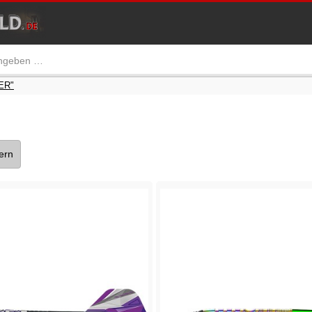
ER"
tern