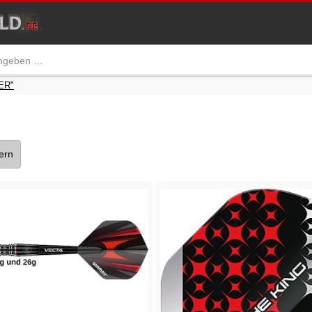
ER"
tern