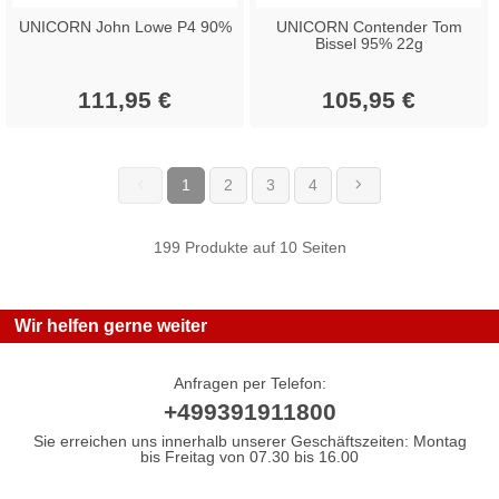
UNICORN John Lowe P4 90%
UNICORN Contender Tom
Bissel 95% 22g
111,95 €
105,95 €
1
2
3
4
(current)
199 Produkte auf 10 Seiten
Wir helfen gerne weiter
Anfragen per Telefon:
+499391911800
Sie erreichen uns innerhalb unserer Geschäftszeiten: Montag
bis Freitag von 07.30 bis 16.00